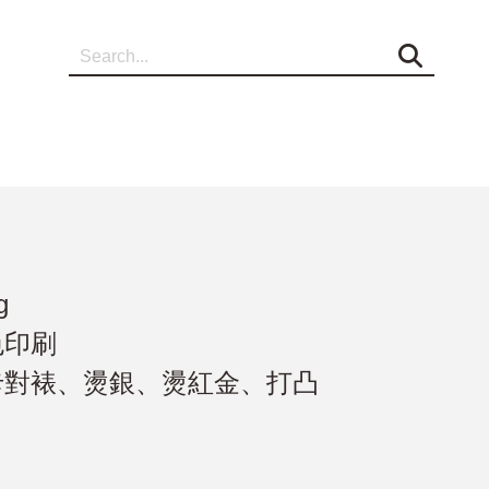
打凹名片、打凸名片、壓紋名片、LOGO設計
g
色印刷
雙卡對裱、燙銀、燙紅金、打凸