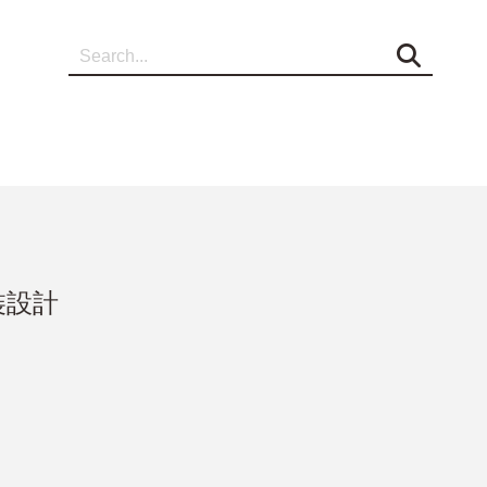
打凹名片、打凸名片、壓紋名片、LOGO設計
裝設計