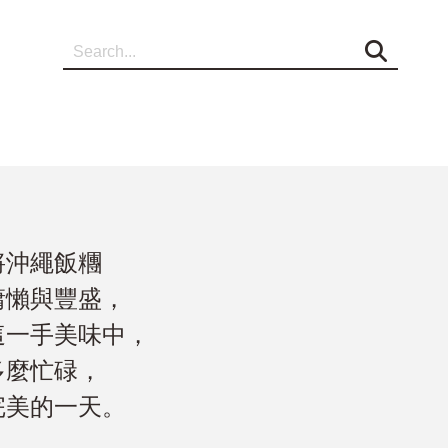
將沖繩飯糰
慵懶與豐盛，
這一手美味中，
多麼忙碌，
完美的一天。