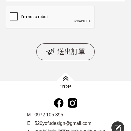
送出訂單
M
0972 105 895
E
520yofudesign@gmail.com